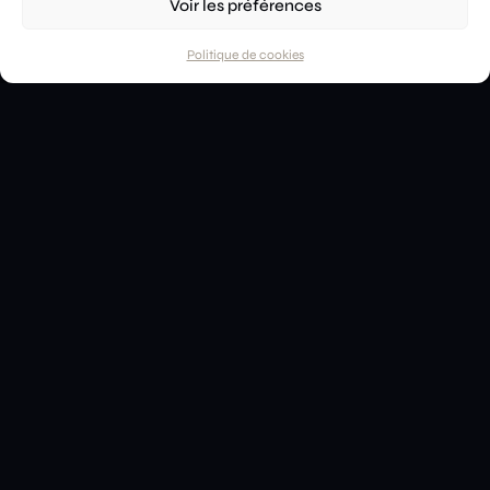
Voir les préférences
DESTINATIONS
RÉSERVER
Politique de cookies
[ SITE MAP ]
À PROPOS
PARTENAIRES
AGENCES DE VOYAGES
PRESS ROOM
[ GENERAL ]
LOYALTY PROGRAM
CONTACTEZ NOUS
MENTIONS LÉGALES
POLITIQUE DE COOKIES UE