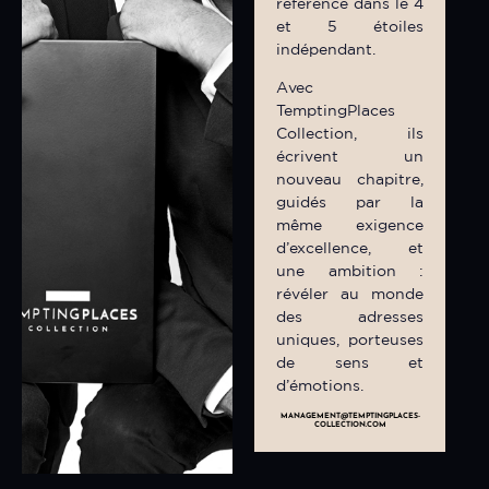
référence dans le 4
et 5 étoiles
indépendant.
Avec
TemptingPlaces
Collection, ils
écrivent un
nouveau chapitre,
guidés par la
même exigence
d’excellence, et
une ambition :
révéler au monde
des adresses
uniques, porteuses
de sens et
d’émotions.
MANAGEMENT@TEMPTINGPLACES-
COLLECTION.COM