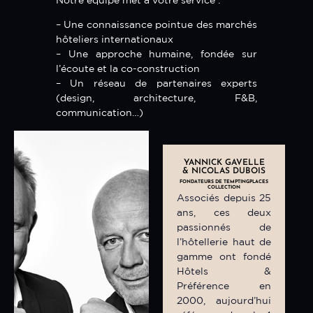
– Une connaissance pointue des marchés
hôteliers internationaux
– Une approche humaine, fondée sur
l’écoute et la co-construction
– Un réseau de partenaires experts
(design, architecture, F&B,
communication…)
YANNICK GAVELLE
& NICOLAS DUBOIS
FONDATEURS DE TEMPTINGPLACES
COLLECTION
Associés depuis 25
ans, ces deux
passionnés de
l’hôtellerie haut de
gamme ont fondé
Hôtels &
Préférence en
2000, aujourd’hui